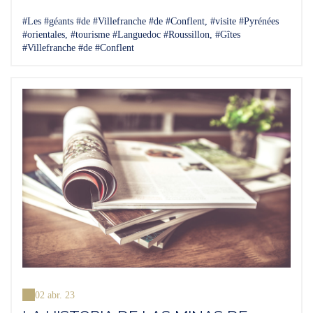
#Les #géants #de #Villefranche #de #Conflent, #visite #Pyrénées
#orientales, #tourisme #Languedoc #Roussillon, #Gîtes
#Villefranche #de #Conflent
02 abr. 23