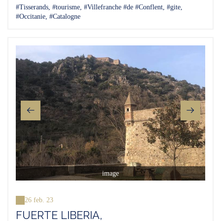
#Tisserands, #tourisme, #Villefranche #de #Conflent, #gite,
#Occitanie, #Catalogne
image
26 feb. 23
FUERTE LIBERIA,