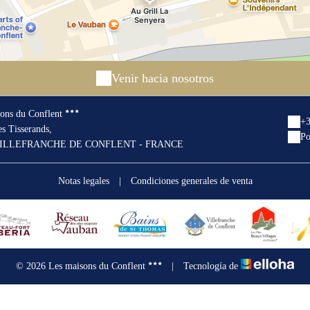
Venir hacia nosotros
ons du Conflent
+3
s Tisserands,
Po
VILLEFRANCHE DE CONFLENT - FRANCE
Notas legales
|
Condiciones generales de venta
© 2026 Les maisons du Conflent
|
Tecnología de