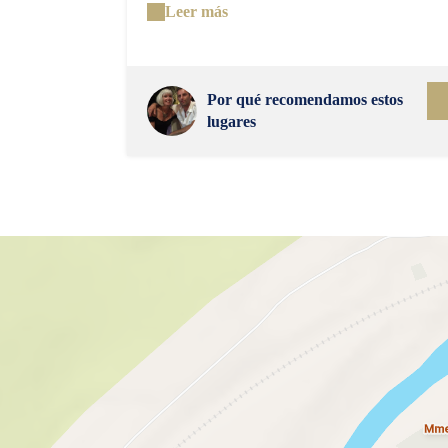
du pays, la "quintessence de foie gras catalan" e
Leer más
les chips de pancetta, poitrine de porc italienne.
Le boudin blanc et les pommes descendent de
Sahorre et on sert les Vins Doux Naturels du
Roussillon.
Por qué recomendamos estos
lugares