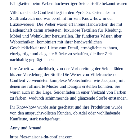
Fähigkeiten beim Weben hochwertiger Seidenstoffe bekannt waren.
Villefranche de Conflent liegt in den Pyrénées-Orientales in
Südfrankreich und war berühmt für sein Know-how in der
Luxusweberei. Die Weber waren erfahrene Handwerker, die mit
Leidenschaft daran arbeiteten, luxuriöse Textilien für Kleidung,
Möbel und Wohnkultur herzustellen. Ihr fundiertes Wissen über
Webtechniken, kombiniert mit ihrer handwerklichen
Geschicklichkeit und Liebe zum Detail, ermöglichte es ihnen,
einzigartige und elegante Stücke zu schaffen, die ihre Zeit
nachhaltig geprägt haben.
Ihre Arbeit war akribisch, von der Vorbereitung der Seidenfäden
bis zur Veredelung der Stoffe.Die Weber von Villefranche-de-
Conflent verwendeten komplexe Webtechniken wie Jacquard, mit
denen sie raffinierte Muster und Designs erstellen konnten. Sie
waren auch in der Lage, Seidenfäden in einer Vielzahl von Farben
zu färben, wodurch schimmernde und glänzende Stoffe entstanden.
Ihr Know-how wurde sehr geschätzt und ihre Produktion wurde
von den anspruchsvollsten Kunden, ob Adel oder wohlhabende
Kaufleute, stark nachgefragt.
Anny und Arnaud
https://les-maisons-du-conflent.com