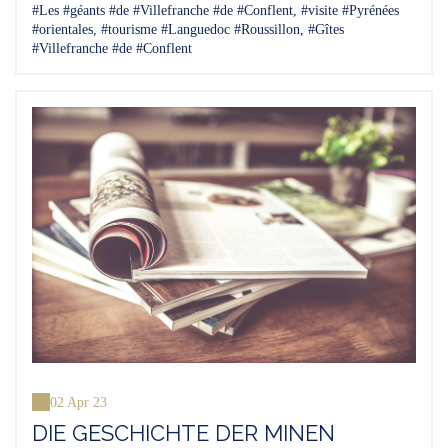
#Les #géants #de #Villefranche #de #Conflent, #visite #Pyrénées
#orientales, #tourisme #Languedoc #Roussillon, #Gîtes
#Villefranche #de #Conflent
02 Apr 23
DIE GESCHICHTE DER MINEN