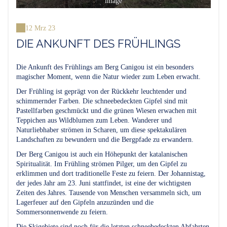
image
12 Mrz 23
DIE ANKUNFT DES FRÜHLINGS
Die Ankunft des Frühlings am Berg Canigou ist ein besonders
magischer Moment, wenn die Natur wieder zum Leben erwacht.
Der Frühling ist geprägt von der Rückkehr leuchtender und
schimmernder Farben. Die schneebedeckten Gipfel sind mit
Pastellfarben geschmückt und die grünen Wiesen erwachen mit
Teppichen aus Wildblumen zum Leben. Wanderer und
Naturliebhaber strömen in Scharen, um diese spektakulären
Landschaften zu bewundern und die Bergpfade zu erwandern.
Der Berg Canigou ist auch ein Höhepunkt der katalanischen
Spiritualität. Im Frühling strömen Pilger, um den Gipfel zu
erklimmen und dort traditionelle Feste zu feiern. Der Johannistag,
der jedes Jahr am 23. Juni stattfindet, ist eine der wichtigsten
Zeiten des Jahres. Tausende von Menschen versammeln sich, um
Lagerfeuer auf den Gipfeln anzuzünden und die
Sommersonnenwende zu feiern.
Die Skigebiete sind noch für die letzten schneebedeckten Abfahrten