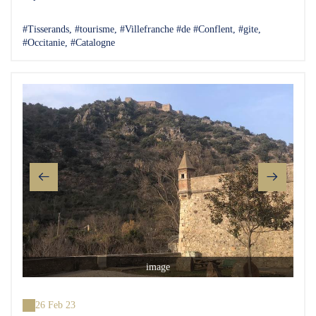
#Tisserands, #tourisme, #Villefranche #de #Conflent, #gite,
#Occitanie, #Catalogne
image
26 Feb 23